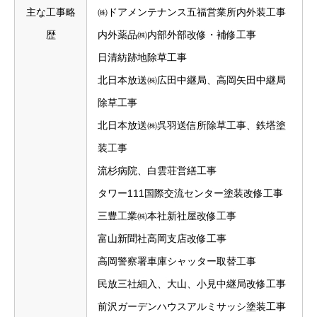
主な工事略
㈱ドアメンテナンス五福営業所内外装工事
歴
内外薬品㈱内部外部改修・補修工事
日清紡跡地除草工事
北日本放送㈱広田中継局、高岡矢田中継局
除草工事
北日本放送㈱呉羽送信所除草工事、鉄塔塗
装工事
流杉病院、白雲荘営繕工事
タワー111国際交流センター塗装改修工事
三豊工業㈱本社新社屋改修工事
富山新聞社高岡支店改修工事
高岡警察署車庫シャッター取替工事
民放三社細入、大山、小見中継局改修工事
前沢ガーデンハウスアルミサッシ塗装工事