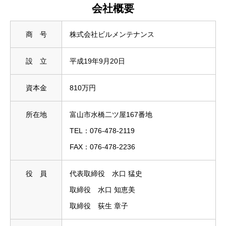
会社概要
商 号
株式会社ビルメンテナンス
設 立
平成19年9月20日
資本金
810万円
所在地
富山市水橋二ツ屋167番地
TEL：076-478-2119
FAX：076-478-2236
役 員
代表取締役 水口 猛史
取締役 水口 知恵美
取締役 荻生 章子