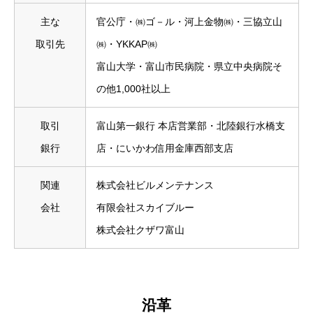
主な
官公庁・㈱ゴ－ル・河上金物㈱・三協立山
取引先
㈱・YKKAP㈱
富山大学・富山市民病院・県立中央病院そ
の他1,000社以上
取引
富山第一銀行 本店営業部・北陸銀行水橋支
銀行
店・にいかわ信用金庫西部支店
関連
株式会社ビルメンテナンス
会社
有限会社スカイブルー
株式会社クザワ富山
沿革