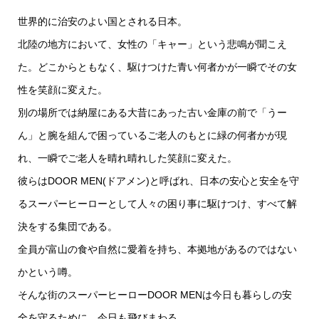
世界的に治安のよい国とされる日本。
北陸の地方において、女性の「キャー」という悲鳴が聞こえ
た。どこからともなく、駆けつけた青い何者かが一瞬でその女
性を笑顔に変えた。
別の場所では納屋にある大昔にあった古い金庫の前で「うー
ん」と腕を組んで困っているご老人のもとに緑の何者かが現
れ、一瞬でご老人を晴れ晴れした笑顔に変えた。
彼らはDOOR MEN(ドアメン)と呼ばれ、日本の安心と安全を守
るスーパーヒーローとして人々の困り事に駆けつけ、すべて解
決をする集団である。
全員が富山の食や自然に愛着を持ち、本拠地があるのではない
かという噂。
そんな街のスーパーヒーローDOOR MENは今日も暮らしの安
全を守るために、今日も飛びまわる。