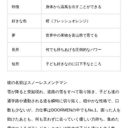
特徴
身体から温風を出すことができる
好きな色
橙（フレッシュオレンジ）
夢
世界中の果物を富山県で育てる
長所
何でも持ちあげる圧倒的なパワー
短所
子ども好きなのに口下手なところ
彼の名前はスノーレスメンテマン
雪が降ると突如現れ、道路の雪をすべて取り除き、子ども達の
通学路や通勤される道を瞬時に切り拓く。穏やかな性格で、口
数も少ないが、力仕事はDOORMENの中でもNo,1。困った人を
助けたあとも、何も言わずに去っていく優しい力持ち。集めた