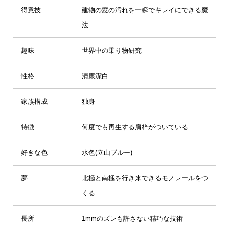
得意技
建物の窓の汚れを一瞬でキレイにできる魔
法
趣味
世界中の乗り物研究
性格
清廉潔白
家族構成
独身
特徴
何度でも再生する肩枠がついている
好きな色
水色(立山ブルー)
夢
北極と南極を行き来できるモノレールをつ
くる
長所
1mmのズレも許さない精巧な技術