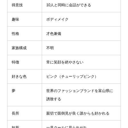
得意技
10人と同時に会話ができる
趣味
ボディメイク
性格
才色兼備
家族構成
不明
特徴
常に笑顔を絶やさない
好きな色
ピンク（チューリップピンク）
夢
世界のファッションブランドを富山県に
誘致する
長所
親切で面倒見が良く誰からも好かれる
短所
一見クールに見られがち