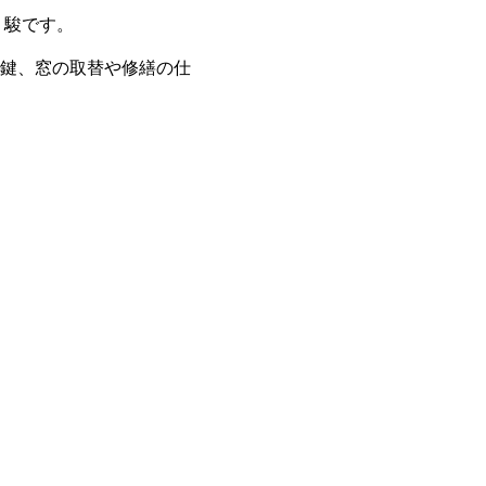
 駿です。
鍵、窓の取替や修繕の仕